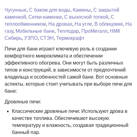
Чугунные
,
C баком для воды
,
Камины
,
C закрытой
каменкой
,
Сетки-каменки
,
С выносной топкой
,
С
теплообменником
,
На дровах
,
На угле
,
В облицовке
,
На
газу
,
Мобильные бани
,
Теплодар
,
ПроМеталл
,
НМК
Сибирь
,
УЗПО
,
СТЭН
,
Термокрафт
Печи для бани играют ключевую роль в создании
комфортного микроклимата и обеспечении
эффективного обогрева. Они могут быть различных
типов и конструкций, в зависимости от предпочтений
владельца и особенностей самой бани. Вот основные
аспекты, которые стоит учитывать при выборе печи для
бани:
Дровяные печи:
Классические дровяные печи: Используют дрова в
качестве топлива. Обеспечивают высокую
температуру и влажность, создавая традиционный
банный пар.