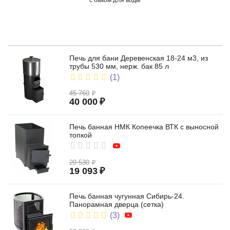
с баком для воды
Печь для бани Деревенская 18-24 м3, из
трубы 530 мм, нерж. бак 85 л
(1)
45 760
₽
со стеклом
40 000
₽
Печь банная НМК Копеечка ВТК с выносной
топкой
20 530
₽
19 093
₽
из чугуна
Печь банная чугунная Сибирь-24.
Панорамная дверца (сетка)
(3)