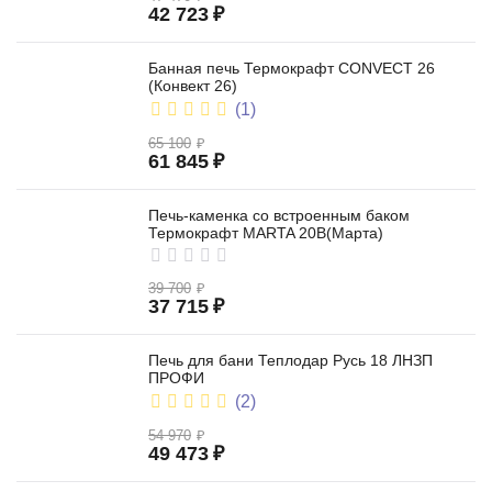
42 723
₽
Банная печь Термокрафт CONVECT 26
(Конвект 26)
(1)
65 100
₽
61 845
₽
Печь-каменка со встроенным баком
Термокрафт MARTA 20B(Марта)
39 700
₽
37 715
₽
Печь для бани Теплодар Русь 18 ЛНЗП
ПРОФИ
(2)
54 970
₽
49 473
₽