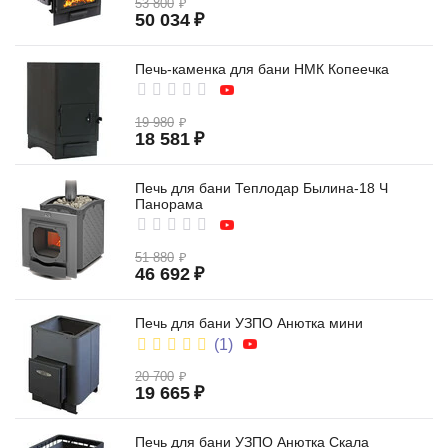
53 800
₽
50 034
₽
Печь-каменка для бани НМК Копеечка
облицовка из камня
19 980
₽
18 581
₽
Печь для бани Теплодар Былина-18 Ч
Панорама
51 880
₽
46 692
₽
сетка-каменка
Печь для бани УЗПО Анютка мини
(1)
20 700
₽
19 665
₽
Печь для бани УЗПО Анютка Скала