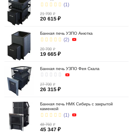
(1)
закрытая каменка
21 700
₽
20 615
₽
Банная печь УЗПО Анютка
(2)
20 700
₽
19 665
₽
на угле
Банная печь УЗПО Фея Скала
27 700
₽
26 315
₽
Банная печь НМК Сибирь с закрытой
каменкой
(1)
48 760
₽
45 347
₽